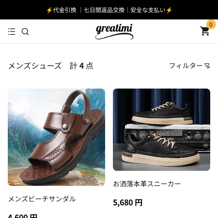
⚡️代金引換 ｜七日間返品交換｜安全な支払い⚡️
0
メンズシューズ
計
4
点
フィルター
価格
おすすめ順
安い順
高い順
新着順
古い順
お洒落本革スニーカー
メンズビーチサンダル
5,680 円
4,600 円